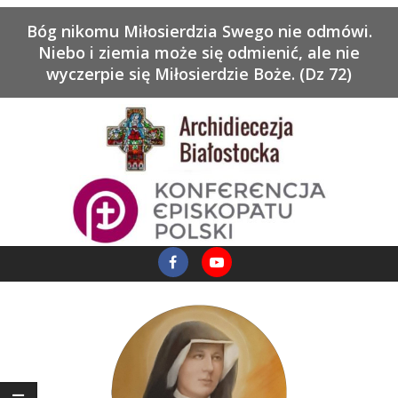
Bóg nikomu Miłosierdzia Swego nie odmówi.
Niebo i ziemia może się odmienić, ale nie
wyczerpie się Miłosierdzie Boże. (Dz 72)
Skip
to
content
Primary
Facebook
YouTube
Navigation
Menu