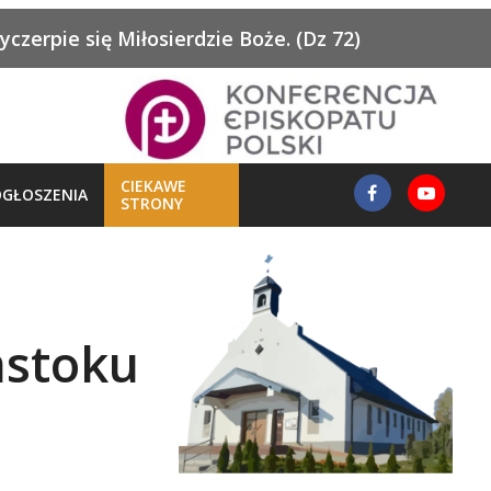
zerpie się Miłosierdzie Boże. (Dz 72)
CIEKAWE
GŁOSZENIA
STRONY
mstoku