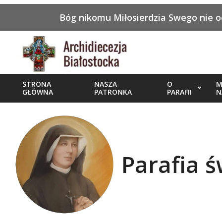
Bóg nikomu Miłosierdzia Swego nie od
STRONA
NASZA
O
M
GŁÓWNA
PATRONKA
PARAFII
N
Parafia 