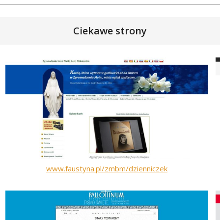
Ciekawe strony
www.faustyna.pl/zmbm/dzienniczek