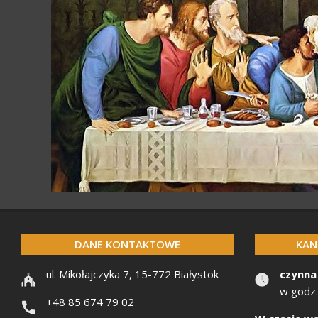
DANE KONTAKTOWE
KAN
ul. Mikołajczyka 7, 15-772 Białystok
czynna
w godz.
+48 85 674 79 02