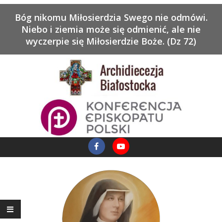
Bóg nikomu Miłosierdzia Swego nie odmówi.
Niebo i ziemia może się odmienić, ale nie
wyczerpie się Miłosierdzie Boże. (Dz 72)
Skip
to
content
Primary
Facebook
YouTube
Navigation
Menu